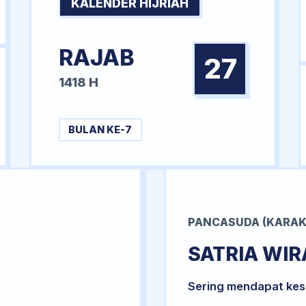
KALENDER HIJRIAH
RAJAB
27
1418 H
BULAN KE-7
PANCASUDA (KARAK
SATRIA WI
Sering mendapat kesu