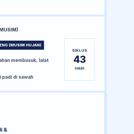
MUSIM)
ENG (MUSIM HUJAN)
SIKLUS
43
han membusuk, lalat
HARI
padi di sawah
i &