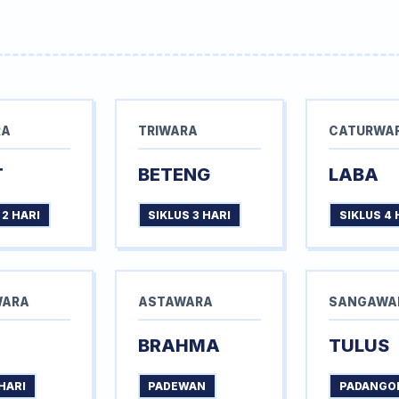
RA
TRIWARA
CATURWA
T
BETENG
LABA
 2 HARI
SIKLUS 3 HARI
SIKLUS 4 
WARA
ASTAWARA
SANGAWA
BRAHMA
TULUS
HARI
PADEWAN
PADANGO