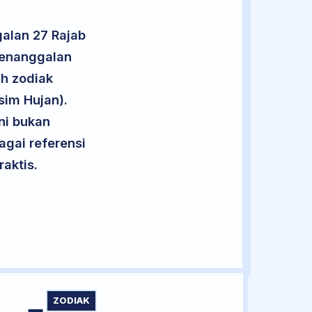
alan 27 Rajab
penanggalan
uh zodiak
sim Hujan).
ini bukan
agai referensi
aktis.
ZODIAK