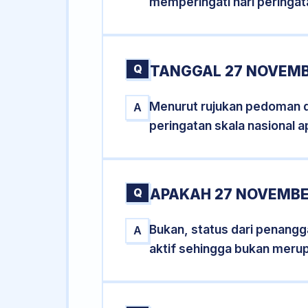
memperingati hari peringat
Q
TANGGAL 27 NOVEMB
Menurut rujukan pedoman dar
A
peringatan skala nasional a
Q
APAKAH 27 NOVEMBE
Bukan, status dari penangga
A
aktif sehingga bukan meru