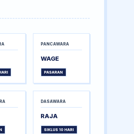
RA
PANCAWARA
WAGE
HARI
PASARAN
RA
DASAWARA
RAJA
N
SIKLUS 10 HARI