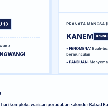
U 13
PRANATA MANGSA (
KANEM
RENDH
 WUKU
• FENOMENA:
Buah-bua
UNGWANGI
bermunculan
• PANDUAN:
Menyemai 
P
s hari kompleks warisan peradaban kalender Babad Bal