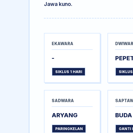
Jawa kuno.
EKAWARA
DWIWA
-
PEPE
SIKLUS 1 HARI
SIKLUS
SADWARA
SAPTA
ARYANG
BUDA
PARINGKELAN
GANTI 