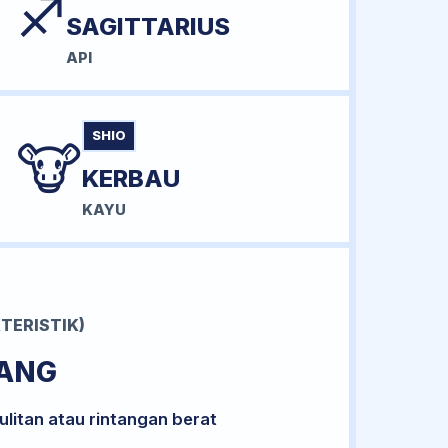
♐
SAGITTARIUS
API
SHIO
🐮
KERBAU
KAYU
TERISTIK)
RANG
litan atau rintangan berat