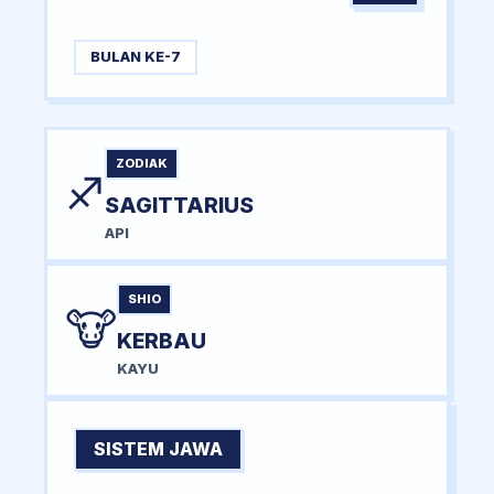
BULAN KE-7
ZODIAK
♐
SAGITTARIUS
API
SHIO
🐮
KERBAU
KAYU
SISTEM JAWA