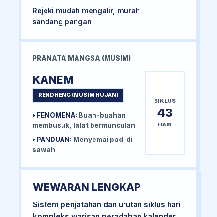
Rejeki mudah mengalir, murah
sandang pangan
PRANATA MANGSA (MUSIM)
KANEM
RENDHENG (MUSIM HUJAN)
SIKLUS
43
• FENOMENA:
Buah-buahan
HARI
membusuk, lalat bermunculan
• PANDUAN:
Menyemai padi di
sawah
WEWARAN LENGKAP
Sistem penjatahan dan urutan siklus hari
kompleks warisan peradaban kalender