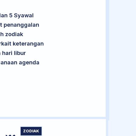
lan 5 Syawal
ut penanggalan
uh zodiak
rkait keterangan
hari libur
encanaan agenda
ZODIAK