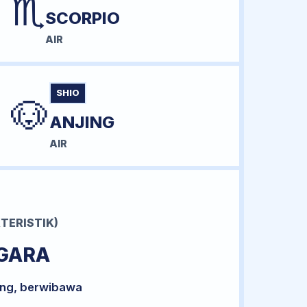
♏
SCORPIO
AIR
SHIO
🐶
ANJING
AIR
TERISTIK)
GARA
ong, berwibawa