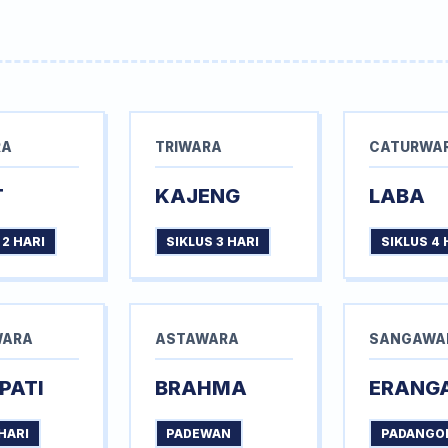
RA
TRIWARA
CATURWA
T
KAJENG
LABA
 2 HARI
SIKLUS 3 HARI
SIKLUS 4 
WARA
ASTAWARA
SANGAWA
PATI
BRAHMA
ERANG
HARI
PADEWAN
PADANGO