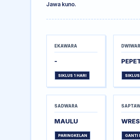
Jawa kuno.
EKAWARA
DWIWA
-
PEPE
SIKLUS 1 HARI
SIKLUS
SADWARA
SAPTA
MAULU
WRES
PARINGKELAN
GANTI 