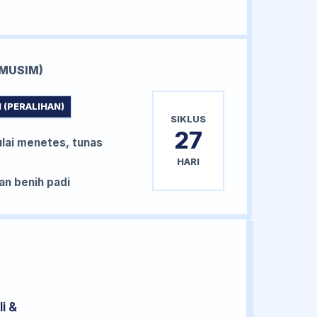
MUSIM)
 (PERALIHAN)
SIKLUS
27
lai menetes, tunas
HARI
n benih padi
i &