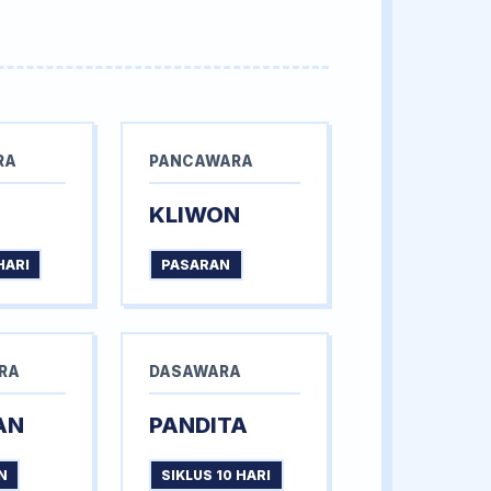
RA
PANCAWARA
KLIWON
HARI
PASARAN
RA
DASAWARA
AN
PANDITA
N
SIKLUS 10 HARI