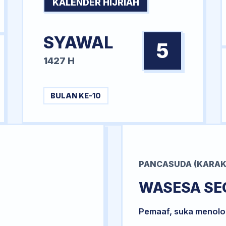
KALENDER HIJRIAH
SYAWAL
5
1427 H
BULAN KE-10
PANCASUDA (KARAK
WASESA SE
Pemaaf, suka menol