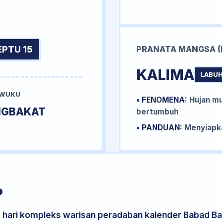
EPTU 15
PRANATA MANGSA (
KALIMA
LABUH
 WUKU
• FENOMENA:
Hujan mu
NGBAKAT
bertumbuh
• PANDUAN:
Menyiapka
P
s hari kompleks warisan peradaban kalender Babad Bal