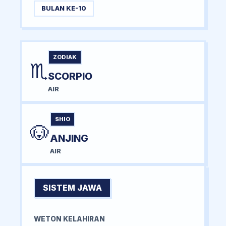
BULAN KE-10
ZODIAK
♏
SCORPIO
AIR
SHIO
🐶
ANJING
AIR
SISTEM JAWA
WETON KELAHIRAN