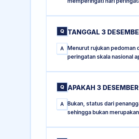
memperingati hari peringat
Q
TANGGAL 3 DESEMBE
Menurut rujukan pedoman dar
A
peringatan skala nasional a
Q
APAKAH 3 DESEMBER
Bukan, status dari penangga
A
sehingga bukan merupakan