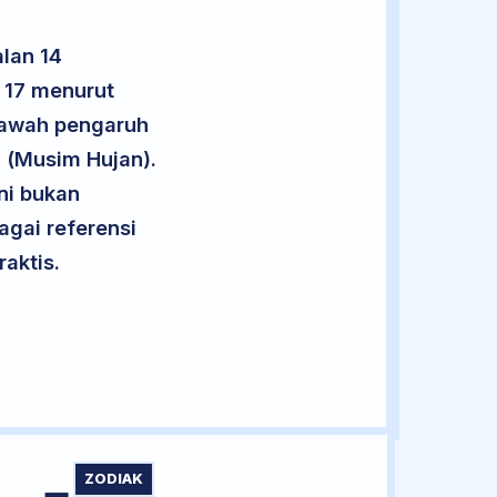
lan 14
 17 menurut
 bawah pengaruh
g (Musim Hujan).
ini bukan
agai referensi
aktis.
ZODIAK