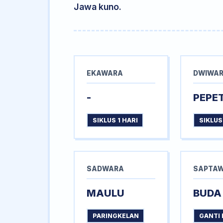
Jawa kuno.
EKAWARA
DWIWA
-
PEPE
SIKLUS 1 HARI
SIKLUS
SADWARA
SAPTA
MAULU
BUDA
PARINGKELAN
GANTI 