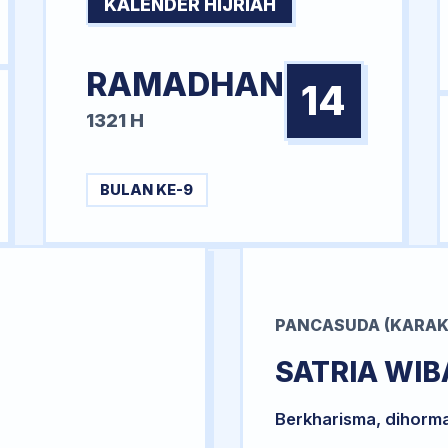
KALENDER HIJRIAH
RAMADHAN
14
1321 H
BULAN KE-9
PANCASUDA (KARAK
SATRIA WI
Berkharisma, dihorm