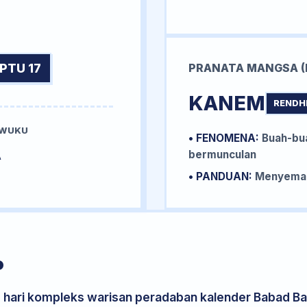
PTU 17
PRANATA MANGSA (
KANEM
RENDH
 WUKU
• FENOMENA:
Buah-bua
A
bermunculan
• PANDUAN:
Menyemai 
P
s hari kompleks warisan peradaban kalender Babad Bal