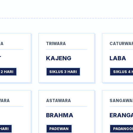
RA
TRIWARA
CATURWA
T
KAJENG
LABA
 2 HARI
SIKLUS 3 HARI
SIKLUS 4 
WARA
ASTAWARA
SANGAWA
BRAHMA
ERANG
HARI
PADEWAN
PADANGO