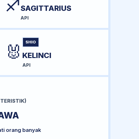
♐
SAGITTARIUS
API
SHIO
🐰
KELINCI
API
TERISTIK)
BAWA
ati orang banyak