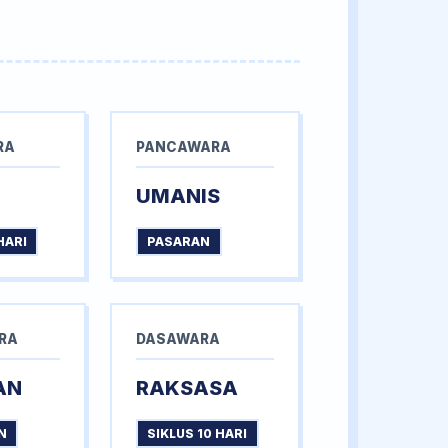
RA
PANCAWARA
UMANIS
HARI
PASARAN
RA
DASAWARA
AN
RAKSASA
N
SIKLUS 10 HARI