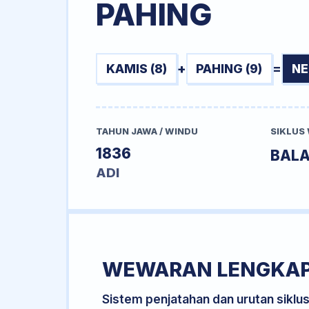
PAHING
KAMIS (8)
+
PAHING (9)
=
NE
TAHUN JAWA / WINDU
SIKLUS
1836
BAL
ADI
WEWARAN LENGKA
Sistem penjatahan dan urutan siklu