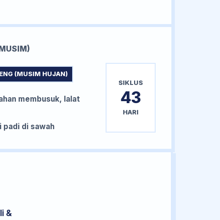
MUSIM)
ENG (MUSIM HUJAN)
SIKLUS
43
han membusuk, lalat
HARI
padi di sawah
i &