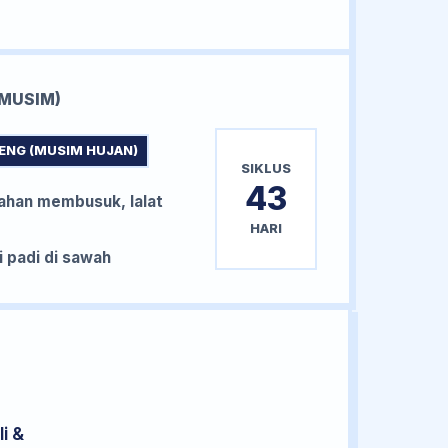
MUSIM)
ENG (MUSIM HUJAN)
SIKLUS
43
han membusuk, lalat
HARI
padi di sawah
i &