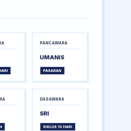
RA
PANCAWARA
UMANIS
HARI
PASARAN
RA
DASAWARA
SRI
N
SIKLUS 10 HARI