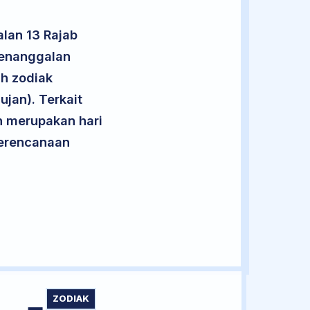
lan 13 Rajab
penanggalan
uh zodiak
jan). Terkait
an merupakan hari
 perencanaan
ZODIAK