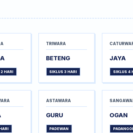
RA
TRIWARA
CATURWA
GA
BETENG
JAYA
 2 HARI
SIKLUS 3 HARI
SIKLUS 4 
WARA
ASTAWARA
SANGAWA
A
GURU
OGAN
HARI
PADEWAN
PADANGO