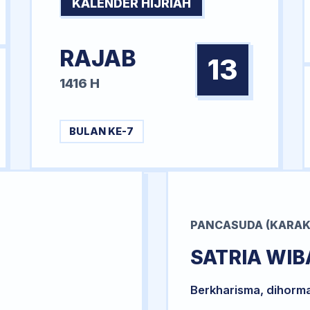
KALENDER HIJRIAH
RAJAB
13
1416 H
BULAN KE-7
PANCASUDA (KARAK
SATRIA WI
Berkharisma, dihorm