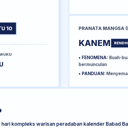
U 10
PRANATA MANGSA (
KANEM
RENDH
 WUKU
• FENOMENA:
Buah-bua
U
bermunculan
• PANDUAN:
Menyemai 
P
s hari kompleks warisan peradaban kalender Babad Bal