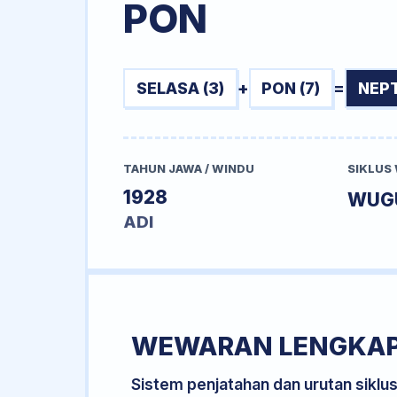
PON
SELASA (3)
+
PON (7)
=
NEPT
TAHUN JAWA / WINDU
SIKLUS
1928
WUG
ADI
WEWARAN LENGKA
Sistem penjatahan dan urutan siklu