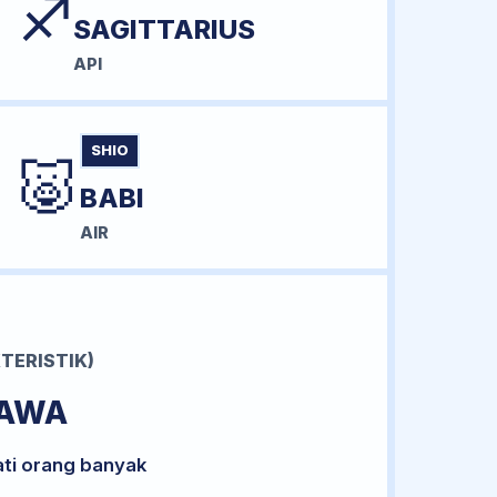
♐
SAGITTARIUS
API
SHIO
🐷
BABI
AIR
TERISTIK)
BAWA
ati orang banyak