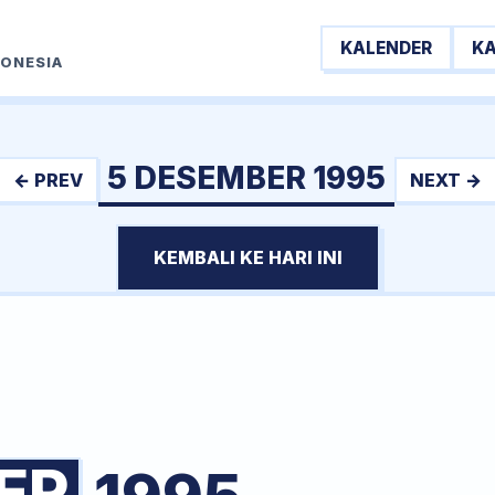
KALENDER
K
DONESIA
5 DESEMBER 1995
← PREV
NEXT →
KEMBALI KE HARI INI
ER