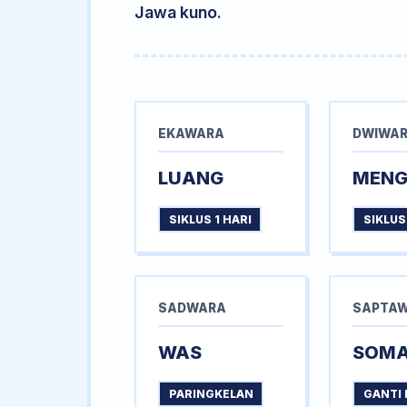
Jawa kuno.
EKAWARA
DWIWA
LUANG
MEN
SIKLUS 1 HARI
SIKLUS
SADWARA
SAPTA
WAS
SOM
PARINGKELAN
GANTI 