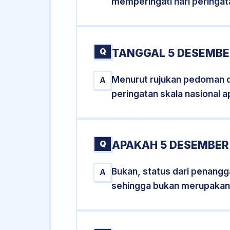
memperingati hari peringat
Q
TANGGAL 5 DESEMBER
Menurut rujukan pedoman dar
A
peringatan skala nasional a
Q
APAKAH 5 DESEMBER
Bukan, status dari penangga
A
sehingga bukan merupakan