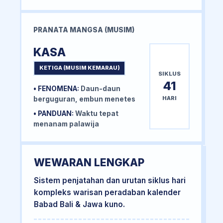
PRANATA MANGSA (MUSIM)
KASA
KETIGA (MUSIM KEMARAU)
SIKLUS
41
• FENOMENA:
Daun-daun
HARI
berguguran, embun menetes
• PANDUAN:
Waktu tepat
menanam palawija
WEWARAN LENGKAP
Sistem penjatahan dan urutan siklus hari
kompleks warisan peradaban kalender
Babad Bali & Jawa kuno.