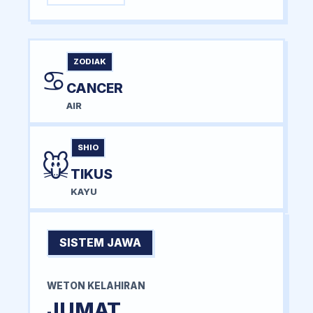
ZODIAK
♋
CANCER
AIR
SHIO
🐭
TIKUS
KAYU
SISTEM JAWA
WETON KELAHIRAN
JUMAT