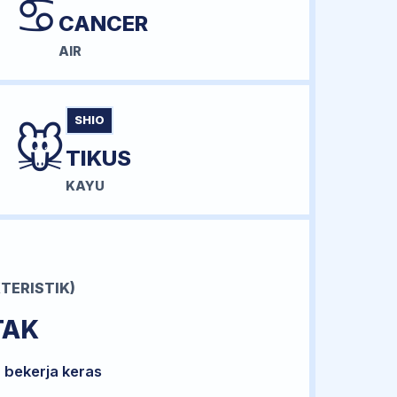
♋
CANCER
AIR
SHIO
🐭
TIKUS
KAYU
TERISTIK)
TAK
 bekerja keras