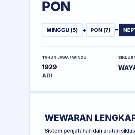
PON
MINGGU (5)
+
PON (7)
=
NEP
TAHUN JAWA / WINDU
SIKLUS
1929
WAY
ADI
WEWARAN LENGKA
Sistem penjatahan dan urutan siklu