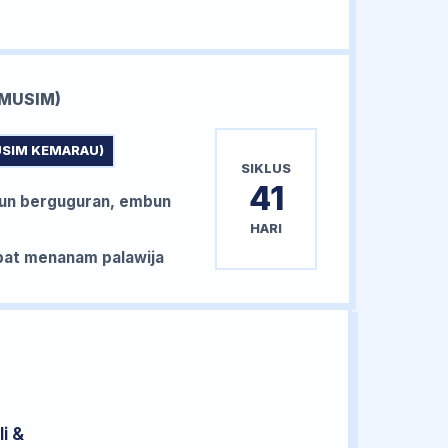
MUSIM)
USIM KEMARAU)
SIKLUS
41
un berguguran, embun
HARI
at menanam palawija
i &