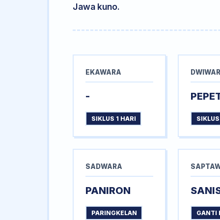
Jawa kuno.
EKAWARA
DWIWA
-
PEPE
SIKLUS 1 HARI
SIKLUS
SADWARA
SAPTA
PANIRON
SANI
PARINGKELAN
GANTI 