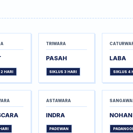
RA
TRIWARA
CATURWA
T
PASAH
LABA
 2 HARI
SIKLUS 3 HARI
SIKLUS 4 
WARA
ASTAWARA
SANGAWA
SCARA
INDRA
NOHAN
HARI
PADEWAN
PADANGO