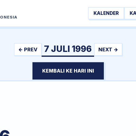
KALENDER
K
DONESIA
7 JULI 1996
← PREV
NEXT →
KEMBALI KE HARI INI