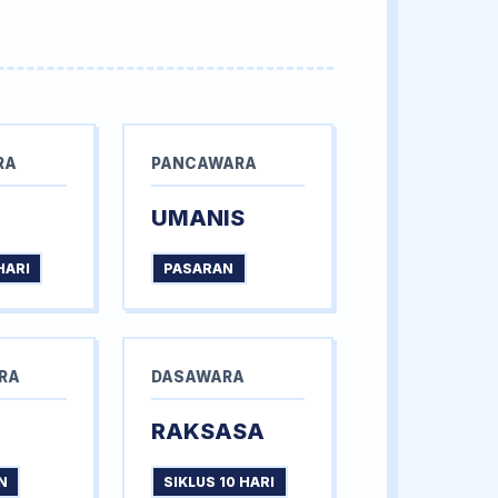
RA
PANCAWARA
UMANIS
HARI
PASARAN
RA
DASAWARA
RAKSASA
N
SIKLUS 10 HARI