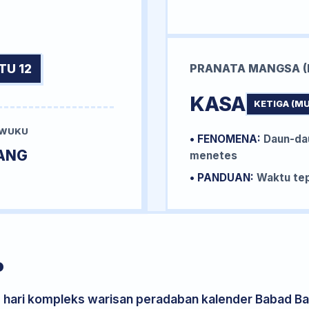
TU 12
PRANATA MANGSA (
KASA
KETIGA (M
 WUKU
• FENOMENA:
Daun-da
ANG
menetes
• PANDUAN:
Waktu tep
P
s hari kompleks warisan peradaban kalender Babad Bal