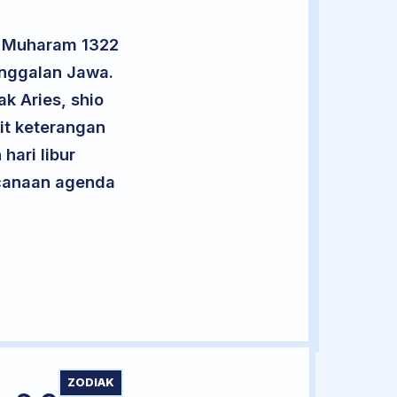
0 Muharam 1322
anggalan Jawa.
k Aries, shio
it keterangan
hari libur
encanaan agenda
ZODIAK