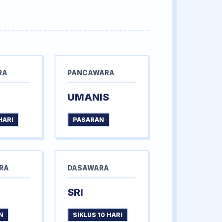
RA
PANCAWARA
UMANIS
HARI
PASARAN
RA
DASAWARA
SRI
N
SIKLUS 10 HARI