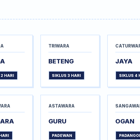
RA
TRIWARA
CATURWA
GA
BETENG
JAYA
 2 HARI
SIKLUS 3 HARI
SIKLUS 4 
WARA
ASTAWARA
SANGAWA
GARA
GURU
OGAN
HARI
PADEWAN
PADANGO