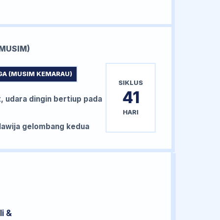
MUSIM)
GA (MUSIM KEMARAU)
SIKLUS
41
, udara dingin bertiup pada
HARI
awija gelombang kedua
i &