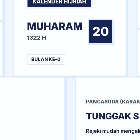
KALENDER HIJRIAH
MUHARAM
20
1322 H
BULAN KE-0
PANCASUDA (KARAK
TUNGGAK S
Rejeki mudah mengal