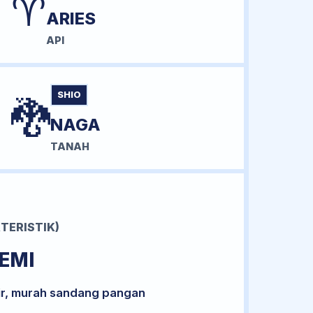
♈
ARIES
API
SHIO
🐉
NAGA
TANAH
TERISTIK)
EMI
ir, murah sandang pangan