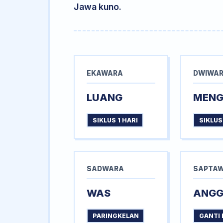
Jawa kuno.
EKAWARA
DWIWA
LUANG
MEN
SIKLUS 1 HARI
SIKLUS
SADWARA
SAPTA
WAS
ANG
PARINGKELAN
GANTI 