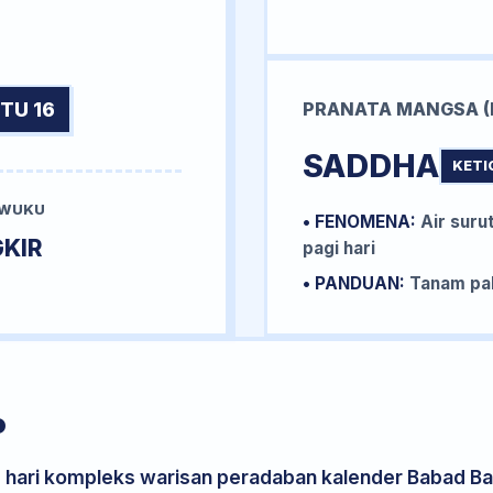
TU 16
PRANATA MANGSA (
SADDHA
KETI
 WUKU
• FENOMENA:
Air surut
KIR
pagi hari
• PANDUAN:
Tanam pal
P
s hari kompleks warisan peradaban kalender Babad Bal