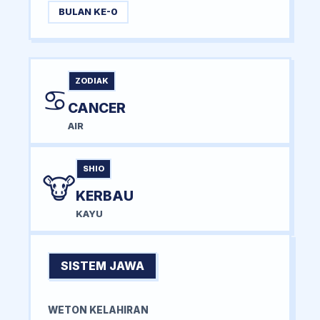
BULAN KE-0
ZODIAK
♋
CANCER
AIR
SHIO
🐮
KERBAU
KAYU
SISTEM JAWA
WETON KELAHIRAN