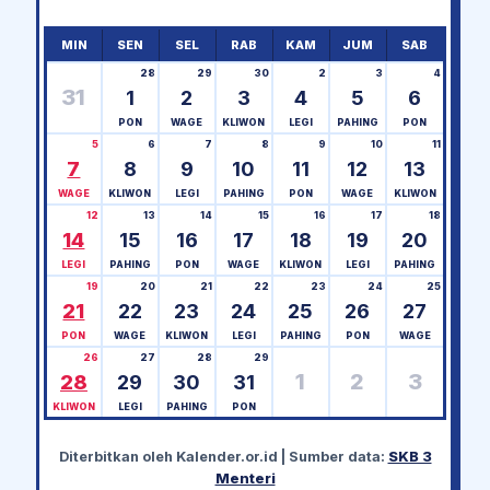
MIN
SEN
SEL
RAB
KAM
JUM
SAB
28
29
30
2
3
4
31
1
2
3
4
5
6
PON
WAGE
KLIWON
LEGI
PAHING
PON
5
6
7
8
9
10
11
7
8
9
10
11
12
13
WAGE
KLIWON
LEGI
PAHING
PON
WAGE
KLIWON
12
13
14
15
16
17
18
14
15
16
17
18
19
20
LEGI
PAHING
PON
WAGE
KLIWON
LEGI
PAHING
19
20
21
22
23
24
25
21
22
23
24
25
26
27
PON
WAGE
KLIWON
LEGI
PAHING
PON
WAGE
26
27
28
29
1
2
3
28
29
30
31
KLIWON
LEGI
PAHING
PON
Diterbitkan oleh
Kalender.or.id
| Sumber data:
SKB 3
Menteri