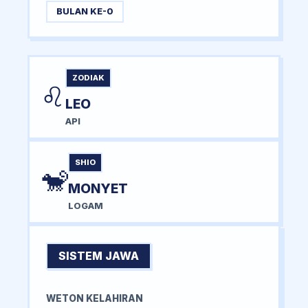
BULAN KE-0
ZODIAK
♌
LEO
API
SHIO
🐒
MONYET
LOGAM
SISTEM JAWA
WETON KELAHIRAN