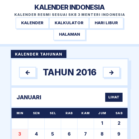
KALENDER INDONESIA
KALENDER RESMI SESUAI SKB 3 MENTERI INDONESIA
KALENDER
KALKULATOR
HARI LIBUR
HALAMAN
KALENDER TAHUNAN
TAHUN 2016
←
→
JANUARI
LIHAT
MIN
SEN
SEL
RAB
KAM
JUM
SAB
1
2
3
4
5
6
7
8
9