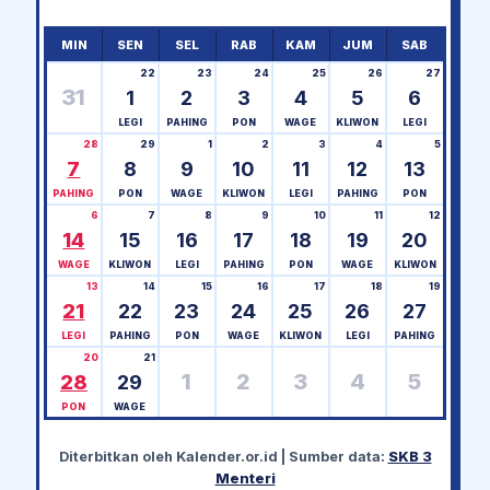
MIN
SEN
SEL
RAB
KAM
JUM
SAB
22
23
24
25
26
27
31
1
2
3
4
5
6
LEGI
PAHING
PON
WAGE
KLIWON
LEGI
28
29
1
2
3
4
5
7
8
9
10
11
12
13
PAHING
PON
WAGE
KLIWON
LEGI
PAHING
PON
6
7
8
9
10
11
12
14
15
16
17
18
19
20
WAGE
KLIWON
LEGI
PAHING
PON
WAGE
KLIWON
13
14
15
16
17
18
19
21
22
23
24
25
26
27
LEGI
PAHING
PON
WAGE
KLIWON
LEGI
PAHING
20
21
1
2
3
4
5
28
29
PON
WAGE
Diterbitkan oleh
Kalender.or.id
| Sumber data:
SKB 3
Menteri