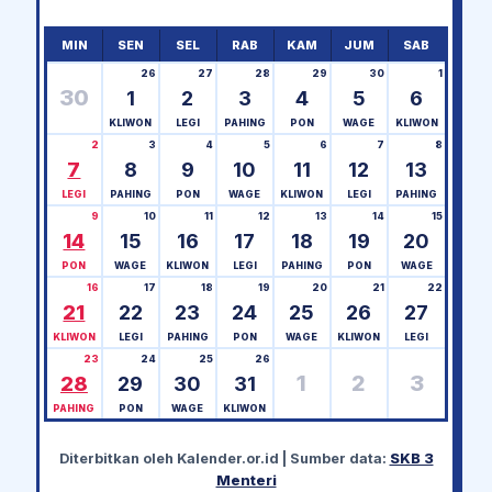
MIN
SEN
SEL
RAB
KAM
JUM
SAB
26
27
28
29
30
1
30
1
2
3
4
5
6
KLIWON
LEGI
PAHING
PON
WAGE
KLIWON
2
3
4
5
6
7
8
7
8
9
10
11
12
13
LEGI
PAHING
PON
WAGE
KLIWON
LEGI
PAHING
9
10
11
12
13
14
15
14
15
16
17
18
19
20
PON
WAGE
KLIWON
LEGI
PAHING
PON
WAGE
16
17
18
19
20
21
22
21
22
23
24
25
26
27
KLIWON
LEGI
PAHING
PON
WAGE
KLIWON
LEGI
23
24
25
26
1
2
3
28
29
30
31
PAHING
PON
WAGE
KLIWON
Diterbitkan oleh
Kalender.or.id
| Sumber data:
SKB 3
Menteri