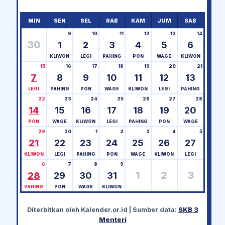
MIN
SEN
SEL
RAB
KAM
JUM
SAB
9
10
11
12
13
14
30
1
2
3
4
5
6
KLIWON
LEGI
PAHING
PON
WAGE
KLIWON
15
16
17
18
19
20
21
7
8
9
10
11
12
13
LEGI
PAHING
PON
WAGE
KLIWON
LEGI
PAHING
22
23
24
25
26
27
28
14
15
16
17
18
19
20
PON
WAGE
KLIWON
LEGI
PAHING
PON
WAGE
29
30
1
2
3
4
5
21
22
23
24
25
26
27
KLIWON
LEGI
PAHING
PON
WAGE
KLIWON
LEGI
6
7
8
9
1
2
3
28
29
30
31
PAHING
PON
WAGE
KLIWON
Diterbitkan oleh
Kalender.or.id
| Sumber data:
SKB 3
Menteri