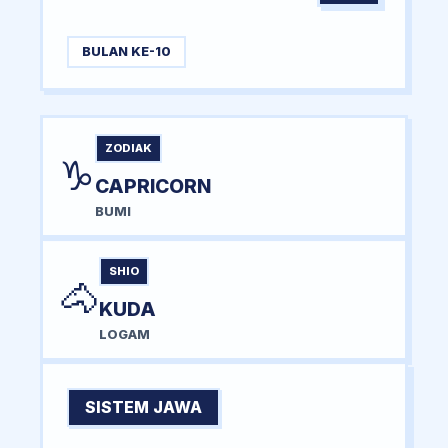
BULAN KE-10
ZODIAK
♑
CAPRICORN
BUMI
SHIO
🐴
KUDA
LOGAM
SISTEM JAWA