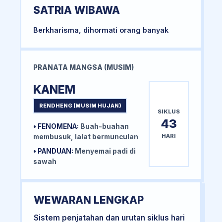
SATRIA WIBAWA
Berkharisma, dihormati orang banyak
PRANATA MANGSA (MUSIM)
KANEM
RENDHENG (MUSIM HUJAN)
SIKLUS
43
• FENOMENA:
Buah-buahan
HARI
membusuk, lalat bermunculan
• PANDUAN:
Menyemai padi di
sawah
WEWARAN LENGKAP
Sistem penjatahan dan urutan siklus hari