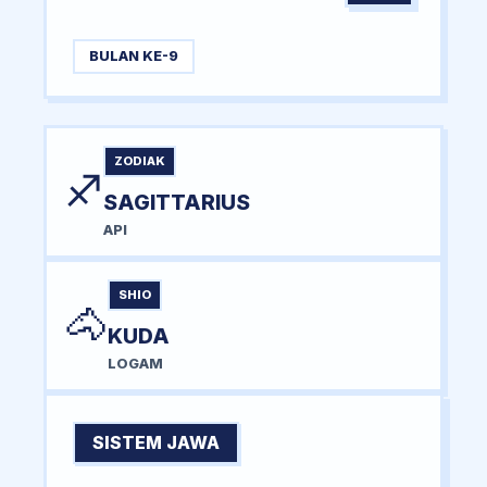
BULAN KE-9
ZODIAK
♐
SAGITTARIUS
API
SHIO
🐴
KUDA
LOGAM
SISTEM JAWA