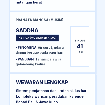
rintangan berat
PRANATA MANGSA (MUSIM)
SADDHA
KETIGA (MUSIM KEMARAU)
SIKLUS
41
• FENOMENA:
Air surut, udara
HARI
dingin bertiup pada pagi hari
• PANDUAN:
Tanam palawija
gelombang kedua
WEWARAN LENGKAP
Sistem penjatahan dan urutan siklus hari
kompleks warisan peradaban kalender
Babad Bali & Jawa kuno.