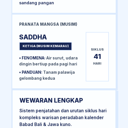
sandang pangan
PRANATA MANGSA (MUSIM)
SADDHA
KETIGA (MUSIM KEMARAU)
SIKLUS
41
• FENOMENA:
Air surut, udara
HARI
dingin bertiup pada pagi hari
• PANDUAN:
Tanam palawija
gelombang kedua
WEWARAN LENGKAP
Sistem penjatahan dan urutan siklus hari
kompleks warisan peradaban kalender
Babad Bali & Jawa kuno.