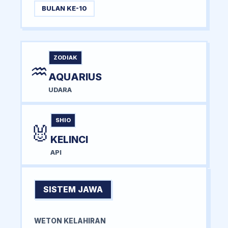
BULAN KE-10
ZODIAK
♒
AQUARIUS
UDARA
SHIO
🐰
KELINCI
API
SISTEM JAWA
WETON KELAHIRAN