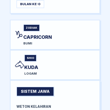
BULAN KE-0
ZODIAK
♑
CAPRICORN
BUMI
SHIO
🐴
KUDA
LOGAM
SISTEM JAWA
WETON KELAHIRAN