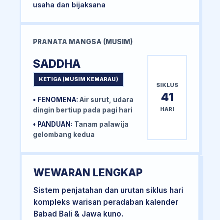
usaha dan bijaksana
PRANATA MANGSA (MUSIM)
SADDHA
KETIGA (MUSIM KEMARAU)
SIKLUS
41
• FENOMENA:
Air surut, udara
HARI
dingin bertiup pada pagi hari
• PANDUAN:
Tanam palawija
gelombang kedua
WEWARAN LENGKAP
Sistem penjatahan dan urutan siklus hari
kompleks warisan peradaban kalender
Babad Bali & Jawa kuno.