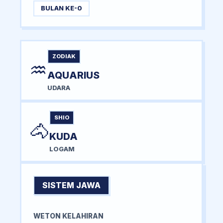
BULAN KE-0
ZODIAK
♒
AQUARIUS
UDARA
SHIO
🐴
KUDA
LOGAM
SISTEM JAWA
WETON KELAHIRAN