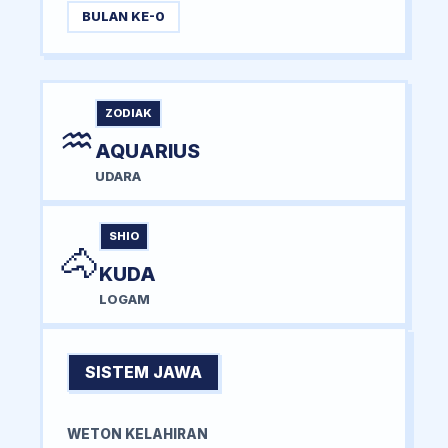
BULAN KE-0
ZODIAK
♒
AQUARIUS
UDARA
SHIO
🐴
KUDA
LOGAM
SISTEM JAWA
WETON KELAHIRAN