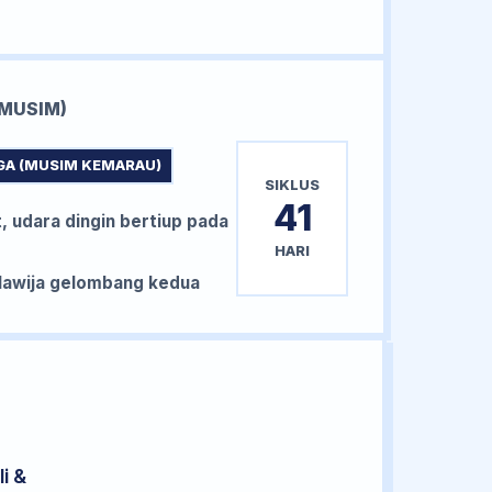
MUSIM)
GA (MUSIM KEMARAU)
SIKLUS
41
, udara dingin bertiup pada
HARI
awija gelombang kedua
i &