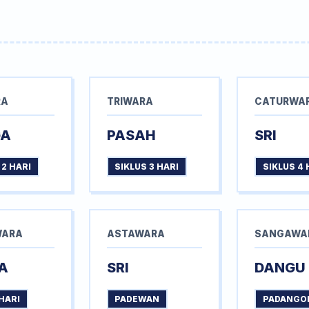
RA
TRIWARA
CATURWA
GA
PASAH
SRI
 2 HARI
SIKLUS 3 HARI
SIKLUS 4 
WARA
ASTAWARA
SANGAWA
A
SRI
DANGU
HARI
PADEWAN
PADANGO