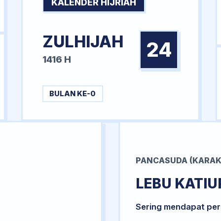
KALENDER HIJRIAH
ZULHIJAH
24
1416 H
BULAN KE-0
PANCASUDA (KARAK
LEBU KATIU
Sering mendapat per