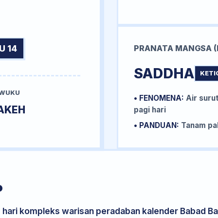
U 14
PRANATA MANGSA (
SADDHA
KETI
 WUKU
• FENOMENA:
Air surut
AKEH
pagi hari
• PANDUAN:
Tanam pal
P
s hari kompleks warisan peradaban kalender Babad Bal