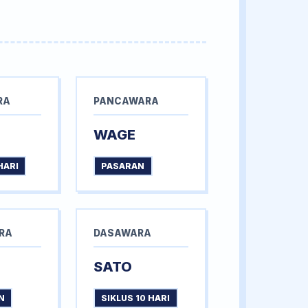
RA
PANCAWARA
WAGE
HARI
PASARAN
RA
DASAWARA
SATO
N
SIKLUS 10 HARI