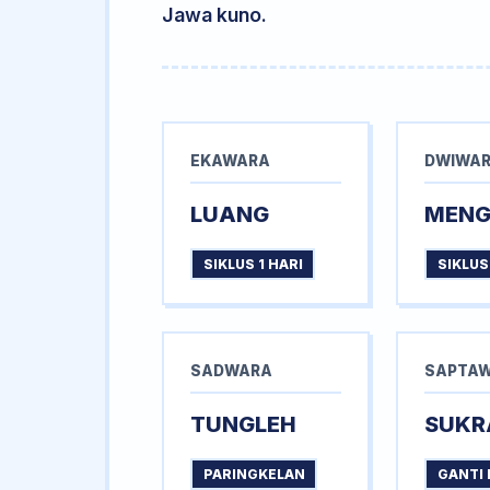
Jawa kuno.
EKAWARA
DWIWA
LUANG
MEN
SIKLUS 1 HARI
SIKLUS
SADWARA
SAPTA
TUNGLEH
SUKR
PARINGKELAN
GANTI 