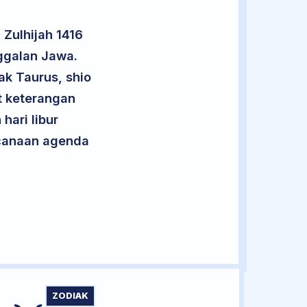
Zulhijah 1416
ggalan Jawa.
ak Taurus, shio
t keterangan
hari libur
encanaan agenda
ZODIAK