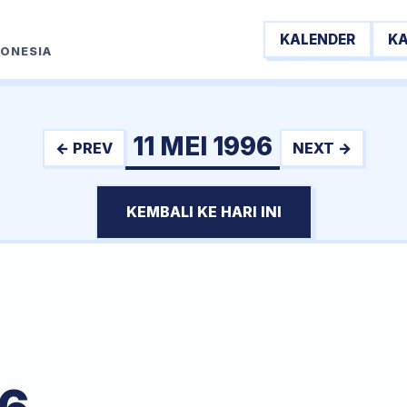
KALENDER
K
DONESIA
11 MEI 1996
← PREV
NEXT →
KEMBALI KE HARI INI