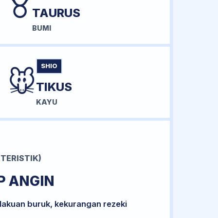
♉
TAURUS
BUMI
SHIO
🐭
TIKUS
KAYU
TERISTIK)
P ANGIN
lakuan buruk, kekurangan rezeki