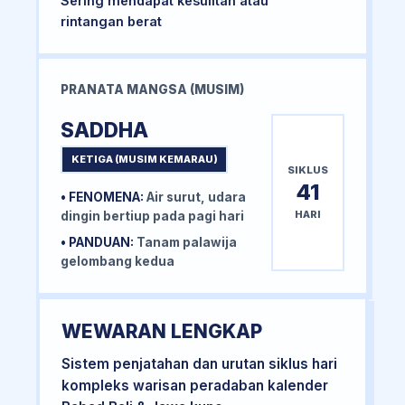
Sering mendapat kesulitan atau
rintangan berat
PRANATA MANGSA (MUSIM)
SADDHA
KETIGA (MUSIM KEMARAU)
SIKLUS
41
• FENOMENA:
Air surut, udara
HARI
dingin bertiup pada pagi hari
• PANDUAN:
Tanam palawija
gelombang kedua
WEWARAN LENGKAP
Sistem penjatahan dan urutan siklus hari
kompleks warisan peradaban kalender