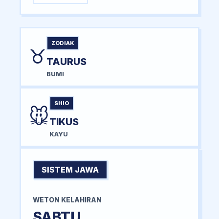
ZODIAK
♉
TAURUS
BUMI
SHIO
🐭
TIKUS
KAYU
SISTEM JAWA
WETON KELAHIRAN
SABTU