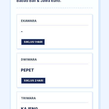
Babad Bali & Jawa kuno.
EKAWARA
-
SIKLUS 1 HARI
DWIWARA
PEPET
SIKLUS 2 HARI
TRIWARA
KAJENG