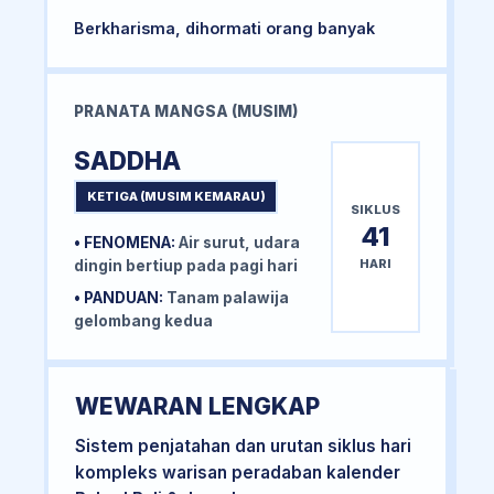
Berkharisma, dihormati orang banyak
PRANATA MANGSA (MUSIM)
SADDHA
KETIGA (MUSIM KEMARAU)
SIKLUS
41
• FENOMENA:
Air surut, udara
HARI
dingin bertiup pada pagi hari
• PANDUAN:
Tanam palawija
gelombang kedua
WEWARAN LENGKAP
Sistem penjatahan dan urutan siklus hari
kompleks warisan peradaban kalender