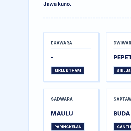
Jawa kuno.
EKAWARA
DWIWA
-
PEPE
SIKLUS 1 HARI
SIKLUS
SADWARA
SAPTA
MAULU
BUDA
PARINGKELAN
GANTI 