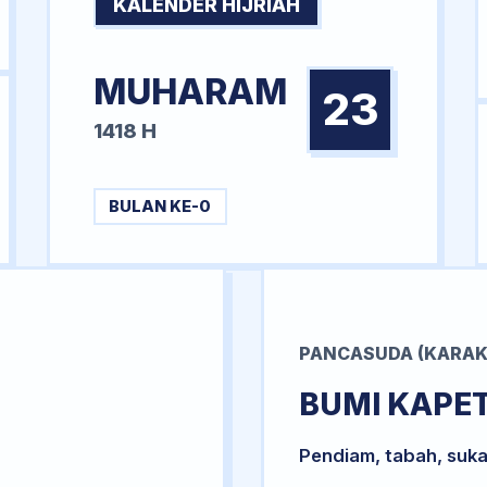
KALENDER HIJRIAH
MUHARAM
23
1418 H
BULAN KE-0
PANCASUDA (KARAK
BUMI KAPE
Pendiam, tabah, suka