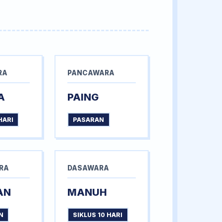
RA
PANCAWARA
A
PAING
HARI
PASARAN
RA
DASAWARA
AN
MANUH
N
SIKLUS 10 HARI