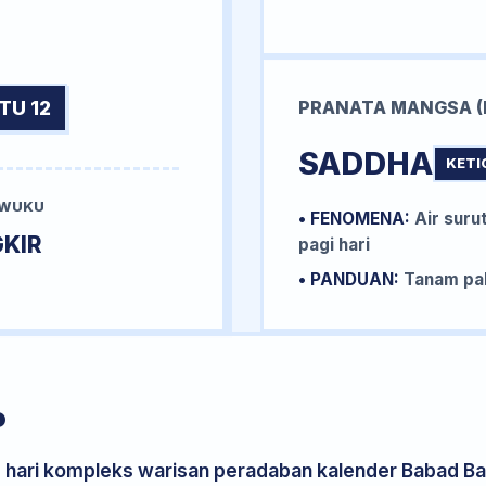
TU 12
PRANATA MANGSA (
SADDHA
KETI
 WUKU
• FENOMENA:
Air surut
KIR
pagi hari
• PANDUAN:
Tanam pal
P
s hari kompleks warisan peradaban kalender Babad Bal