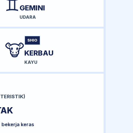
♊
GEMINI
UDARA
SHIO
🐮
KERBAU
KAYU
TERISTIK)
TAK
 bekerja keras