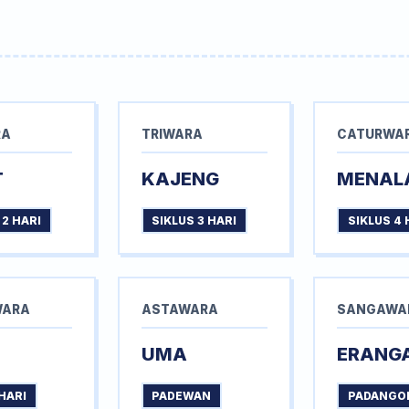
RA
TRIWARA
CATURWA
T
KAJENG
MENAL
 2 HARI
SIKLUS 3 HARI
SIKLUS 4 
WARA
ASTAWARA
SANGAWA
UMA
ERANG
HARI
PADEWAN
PADANGO