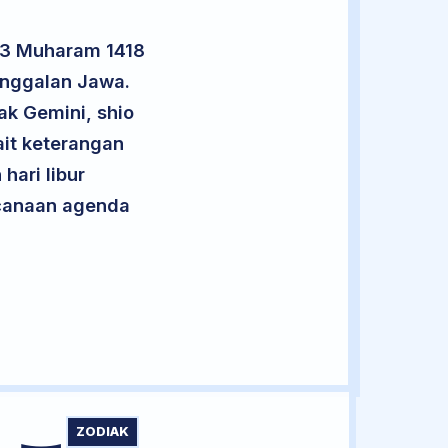
23 Muharam 1418
anggalan Jawa.
ak Gemini, shio
it keterangan
hari libur
encanaan agenda
ZODIAK