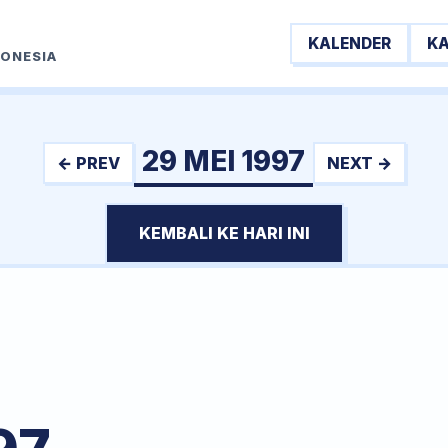
KALENDER
K
DONESIA
29 MEI 1997
← PREV
NEXT →
KEMBALI KE HARI INI