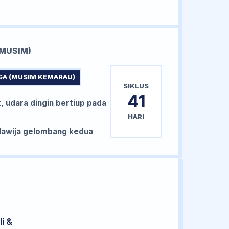
MUSIM)
GA (MUSIM KEMARAU)
SIKLUS
41
, udara dingin bertiup pada
HARI
awija gelombang kedua
i &