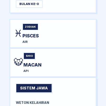
BULAN KE-0
ZODIAK
♓
PISCES
AIR
SHIO
🐯
MACAN
API
SISTEM JAWA
WETON KELAHIRAN