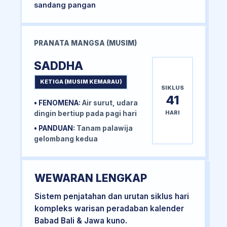
sandang pangan
PRANATA MANGSA (MUSIM)
SADDHA
KETIGA (MUSIM KEMARAU)
SIKLUS
41
• FENOMENA:
Air surut, udara
HARI
dingin bertiup pada pagi hari
• PANDUAN:
Tanam palawija
gelombang kedua
WEWARAN LENGKAP
Sistem penjatahan dan urutan siklus hari
kompleks warisan peradaban kalender
Babad Bali & Jawa kuno.