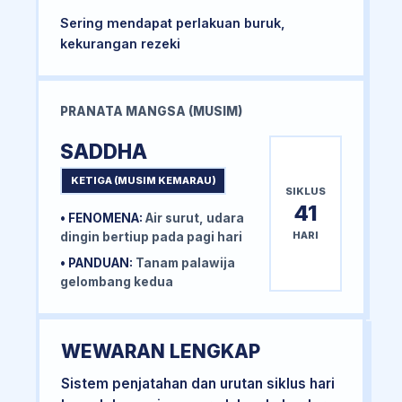
Sering mendapat perlakuan buruk,
kekurangan rezeki
PRANATA MANGSA (MUSIM)
SADDHA
KETIGA (MUSIM KEMARAU)
SIKLUS
41
• FENOMENA:
Air surut, udara
HARI
dingin bertiup pada pagi hari
• PANDUAN:
Tanam palawija
gelombang kedua
WEWARAN LENGKAP
Sistem penjatahan dan urutan siklus hari