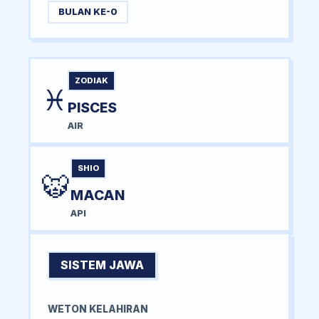
BULAN KE-0
ZODIAK
♓
PISCES
AIR
SHIO
🐯
MACAN
API
SISTEM JAWA
WETON KELAHIRAN