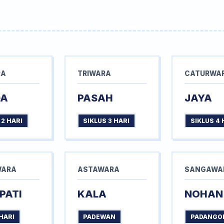
RA
TRIWARA
CATURWA
GA
PASAH
JAYA
 2 HARI
SIKLUS 3 HARI
SIKLUS 4 
WARA
ASTAWARA
SANGAWA
PATI
KALA
NOHAN
HARI
PADEWAN
PADANGO