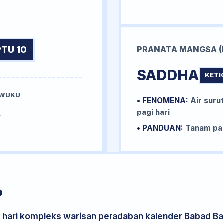
TU 10
PRANATA MANGSA (
SADDHA
KETI
 WUKU
• FENOMENA:
Air surut
A
pagi hari
• PANDUAN:
Tanam pal
P
s hari kompleks warisan peradaban kalender Babad Bal