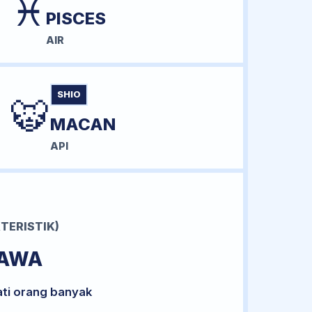
♓
PISCES
AIR
SHIO
🐯
MACAN
API
TERISTIK)
BAWA
ati orang banyak