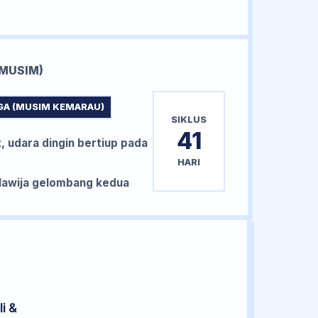
MUSIM)
GA (MUSIM KEMARAU)
SIKLUS
41
, udara dingin bertiup pada
HARI
awija gelombang kedua
i &