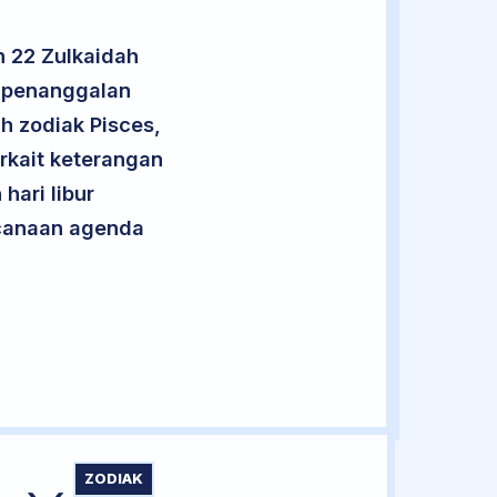
n 22 Zulkaidah
t penanggalan
h zodiak Pisces,
rkait keterangan
hari libur
encanaan agenda
ZODIAK