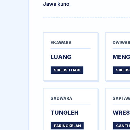
Jawa kuno.
EKAWARA
DWIWA
LUANG
MEN
SIKLUS 1 HARI
SIKLUS
SADWARA
SAPTA
TUNGLEH
WRES
PARINGKELAN
GANTI 