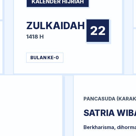
KALENDER HIJRIAH
ZULKAIDAH
22
1418 H
BULAN KE-0
PANCASUDA (KARAK
SATRIA WI
Berkharisma, dihorm