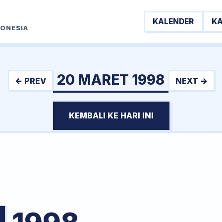
KALENDER
K
DONESIA
20 MARET 1998
← PREV
NEXT →
KEMBALI KE HARI INI
T