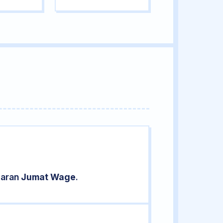
saran
Jumat Wage
.