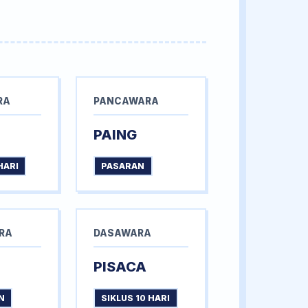
RA
PANCAWARA
PAING
HARI
PASARAN
RA
DASAWARA
PISACA
N
SIKLUS 10 HARI