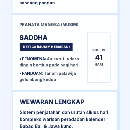
sandang pangan
PRANATA MANGSA (MUSIM)
SADDHA
KETIGA (MUSIM KEMARAU)
SIKLUS
41
• FENOMENA:
Air surut, udara
HARI
dingin bertiup pada pagi hari
• PANDUAN:
Tanam palawija
gelombang kedua
WEWARAN LENGKAP
Sistem penjatahan dan urutan siklus hari
kompleks warisan peradaban kalender
Babad Bali & Jawa kuno.