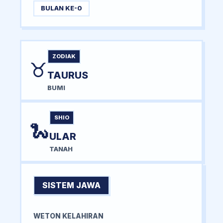
BULAN KE-0
ZODIAK
♉
TAURUS
BUMI
SHIO
🐍
ULAR
TANAH
SISTEM JAWA
WETON KELAHIRAN