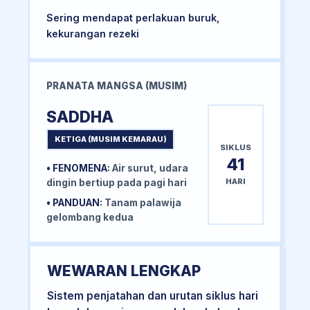
Sering mendapat perlakuan buruk,
kekurangan rezeki
PRANATA MANGSA (MUSIM)
SADDHA
KETIGA (MUSIM KEMARAU)
SIKLUS
41
• FENOMENA:
Air surut, udara
HARI
dingin bertiup pada pagi hari
• PANDUAN:
Tanam palawija
gelombang kedua
WEWARAN LENGKAP
Sistem penjatahan dan urutan siklus hari