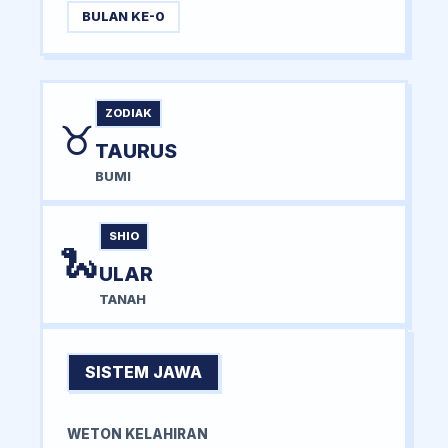
BULAN KE-0
ZODIAK
♉
TAURUS
BUMI
SHIO
🐍
ULAR
TANAH
SISTEM JAWA
WETON KELAHIRAN