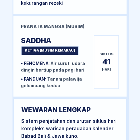
kekurangan rezeki
PRANATA MANGSA (MUSIM)
SADDHA
KETIGA (MUSIM KEMARAU)
SIKLUS
41
• FENOMENA:
Air surut, udara
HARI
dingin bertiup pada pagi hari
• PANDUAN:
Tanam palawija
gelombang kedua
WEWARAN LENGKAP
Sistem penjatahan dan urutan siklus hari
kompleks warisan peradaban kalender
Babad Bali & Jawa kuno.