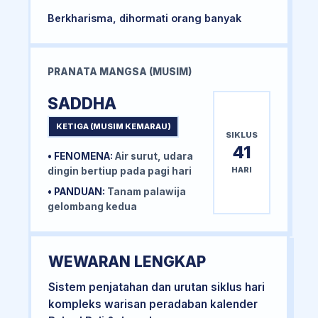
Berkharisma, dihormati orang banyak
PRANATA MANGSA (MUSIM)
SADDHA
KETIGA (MUSIM KEMARAU)
SIKLUS
41
• FENOMENA:
Air surut, udara
HARI
dingin bertiup pada pagi hari
• PANDUAN:
Tanam palawija
gelombang kedua
WEWARAN LENGKAP
Sistem penjatahan dan urutan siklus hari
kompleks warisan peradaban kalender