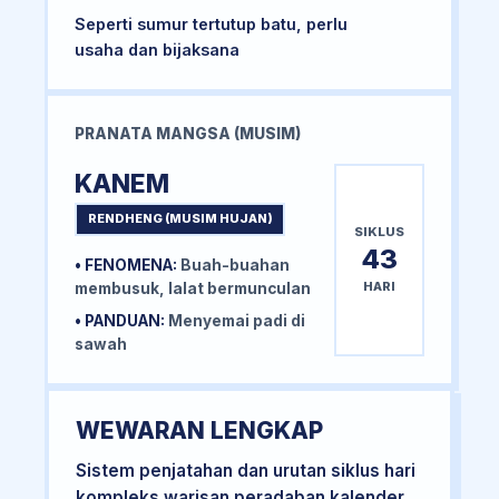
Seperti sumur tertutup batu, perlu
usaha dan bijaksana
PRANATA MANGSA (MUSIM)
KANEM
RENDHENG (MUSIM HUJAN)
SIKLUS
43
• FENOMENA:
Buah-buahan
HARI
membusuk, lalat bermunculan
• PANDUAN:
Menyemai padi di
sawah
WEWARAN LENGKAP
Sistem penjatahan dan urutan siklus hari
kompleks warisan peradaban kalender