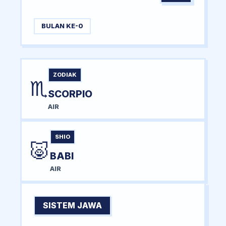
BULAN KE-0
ZODIAK
♏
SCORPIO
AIR
SHIO
🐷
BABI
AIR
SISTEM JAWA