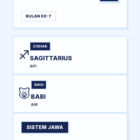
BULAN KE-7
ZODIAK
♐
SAGITTARIUS
API
SHIO
🐷
BABI
AIR
SISTEM JAWA