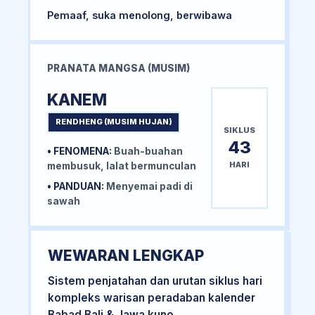
Pemaaf, suka menolong, berwibawa
PRANATA MANGSA (MUSIM)
KANEM
RENDHENG (MUSIM HUJAN)
SIKLUS
43
• FENOMENA:
Buah-buahan
HARI
membusuk, lalat bermunculan
• PANDUAN:
Menyemai padi di
sawah
WEWARAN LENGKAP
Sistem penjatahan dan urutan siklus hari
kompleks warisan peradaban kalender
Babad Bali & Jawa kuno.