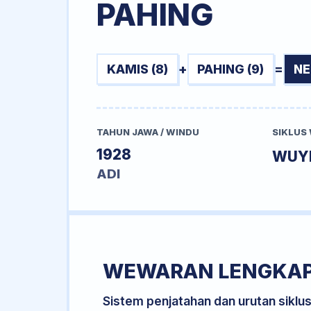
PAHING
KAMIS (8)
+
PAHING (9)
=
NE
TAHUN JAWA / WINDU
SIKLUS
1928
WUY
ADI
WEWARAN LENGKA
Sistem penjatahan dan urutan siklu