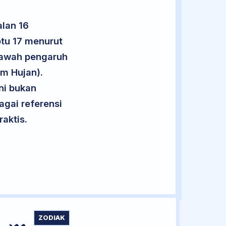
lan 16
ptu 17 menurut
 bawah pengaruh
m Hujan).
ini bukan
agai referensi
aktis.
ZODIAK