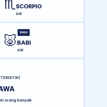
♏
SCORPIO
AIR
SHIO
🐷
BABI
AIR
TERISTIK)
BAWA
ati orang banyak