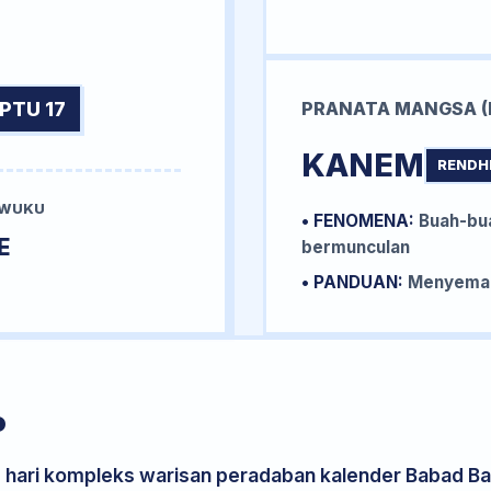
PTU 17
PRANATA MANGSA (
KANEM
RENDH
 WUKU
• FENOMENA:
Buah-bua
E
bermunculan
• PANDUAN:
Menyemai 
P
s hari kompleks warisan peradaban kalender Babad Bal