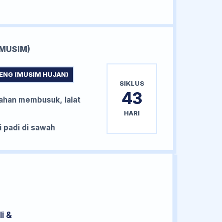
MUSIM)
ENG (MUSIM HUJAN)
SIKLUS
43
han membusuk, lalat
HARI
padi di sawah
i &