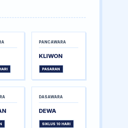
RA
PANCAWARA
KLIWON
HARI
PASARAN
RA
DASAWARA
AN
DEWA
N
SIKLUS 10 HARI