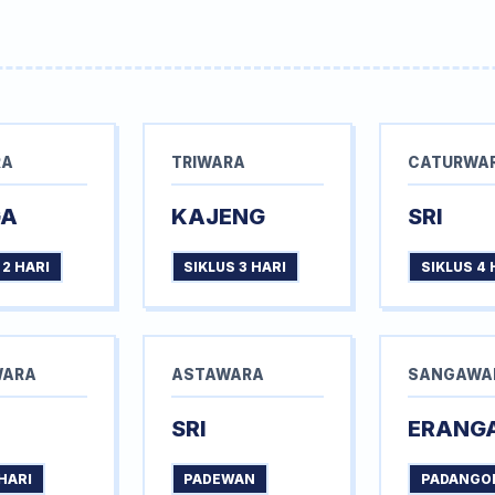
RA
TRIWARA
CATURWA
GA
KAJENG
SRI
 2 HARI
SIKLUS 3 HARI
SIKLUS 4 
WARA
ASTAWARA
SANGAWA
SRI
ERANG
HARI
PADEWAN
PADANGO