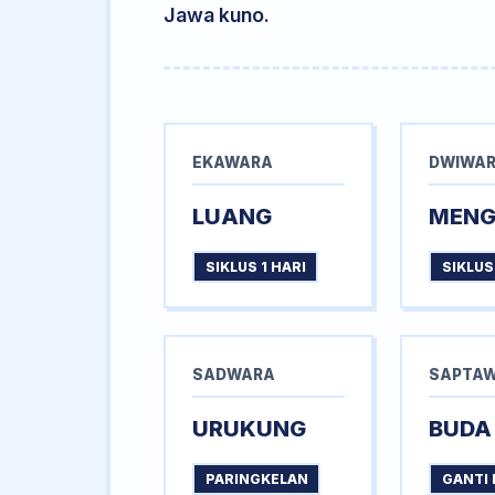
Jawa kuno.
EKAWARA
DWIWA
LUANG
MEN
SIKLUS 1 HARI
SIKLUS
SADWARA
SAPTA
URUKUNG
BUDA
PARINGKELAN
GANTI 