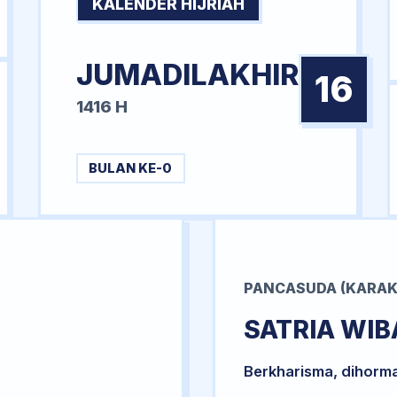
KALENDER HIJRIAH
JUMADILAKHIR
16
1416 H
BULAN KE-0
PANCASUDA (KARAK
SATRIA WI
Berkharisma, dihorm