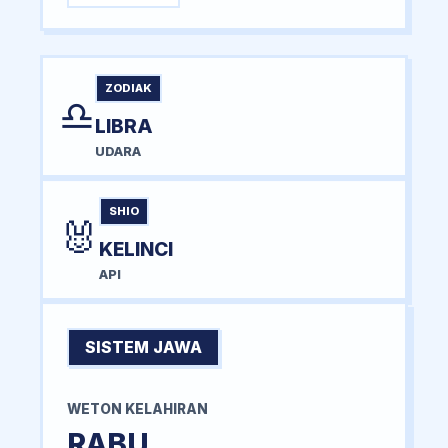
ZODIAK
♎
LIBRA
UDARA
SHIO
🐰
KELINCI
API
SISTEM JAWA
WETON KELAHIRAN
RABU