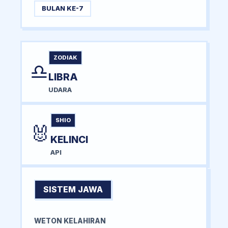
BULAN KE-7
ZODIAK
♎
LIBRA
UDARA
SHIO
🐰
KELINCI
API
SISTEM JAWA
WETON KELAHIRAN