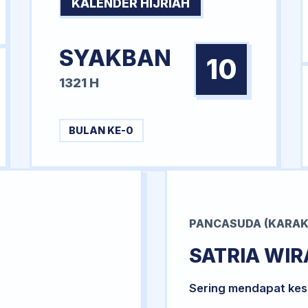
KALENDER HIJRIAH
SYAKBAN
10
1321 H
BULAN KE-0
PANCASUDA (KARAK
SATRIA WI
Sering mendapat kesu