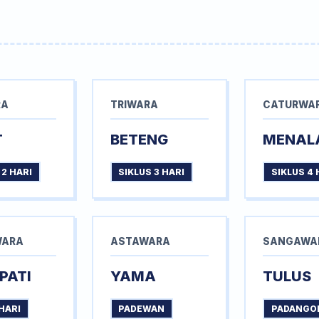
RA
TRIWARA
CATURWA
T
BETENG
MENAL
 2 HARI
SIKLUS 3 HARI
SIKLUS 4 
WARA
ASTAWARA
SANGAWA
PATI
YAMA
TULUS
HARI
PADEWAN
PADANGO