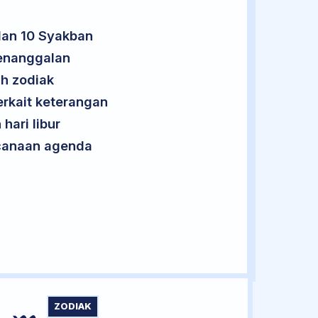
lan 10 Syakban
penanggalan
uh zodiak
erkait keterangan
hari libur
encanaan agenda
ZODIAK