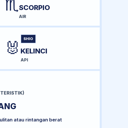
♏
SCORPIO
AIR
SHIO
🐰
KELINCI
API
TERISTIK)
RANG
litan atau rintangan berat