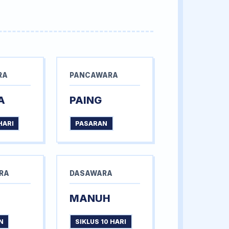
RA
PANCAWARA
A
PAING
HARI
PASARAN
RA
DASAWARA
MANUH
N
SIKLUS 10 HARI