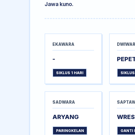
Jawa kuno.
EKAWARA
DWIWA
-
PEPE
SIKLUS 1 HARI
SIKLUS
SADWARA
SAPTA
ARYANG
WRES
PARINGKELAN
GANTI 