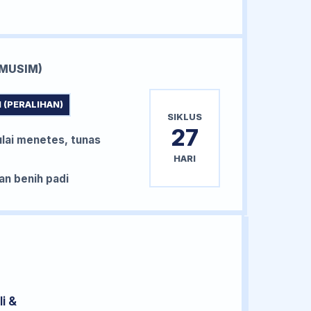
MUSIM)
 (PERALIHAN)
SIKLUS
27
lai menetes, tunas
HARI
n benih padi
i &