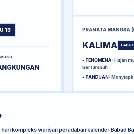
U 13
PRANATA MANGSA (
KALIMA
LABUH
 WUKU
• FENOMENA:
Hujan mu
ANGKUNGAN
bertumbuh
• PANDUAN:
Menyiapka
P
s hari kompleks warisan peradaban kalender Babad Bal