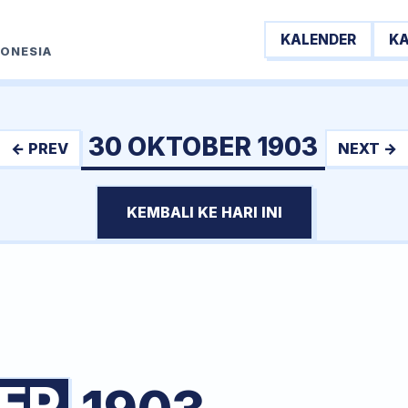
KALENDER
K
DONESIA
30 OKTOBER 1903
← PREV
NEXT →
KEMBALI KE HARI INI
ER