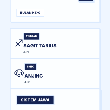
BULAN KE-0
ZODIAK
♐
SAGITTARIUS
API
SHIO
🐶
ANJING
AIR
SISTEM JAWA