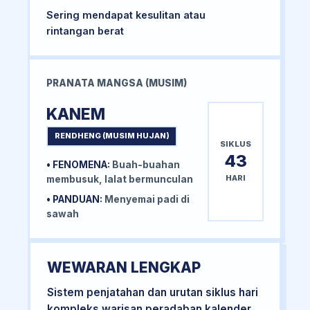
Sering mendapat kesulitan atau
rintangan berat
PRANATA MANGSA (MUSIM)
KANEM
RENDHENG (MUSIM HUJAN)
SIKLUS
43
• FENOMENA:
Buah-buahan
HARI
membusuk, lalat bermunculan
• PANDUAN:
Menyemai padi di
sawah
WEWARAN LENGKAP
Sistem penjatahan dan urutan siklus hari
kompleks warisan peradaban kalender