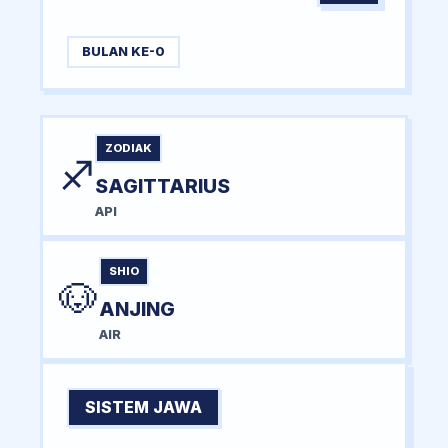
BULAN KE-0
ZODIAK
♐
SAGITTARIUS
API
SHIO
🐶
ANJING
AIR
SISTEM JAWA