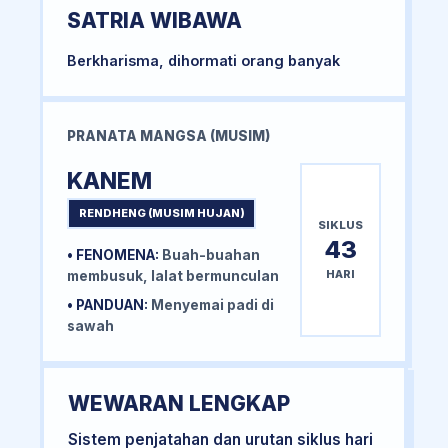
SATRIA WIBAWA
Berkharisma, dihormati orang banyak
PRANATA MANGSA (MUSIM)
KANEM
RENDHENG (MUSIM HUJAN)
SIKLUS
43
• FENOMENA:
Buah-buahan
HARI
membusuk, lalat bermunculan
• PANDUAN:
Menyemai padi di
sawah
WEWARAN LENGKAP
Sistem penjatahan dan urutan siklus hari