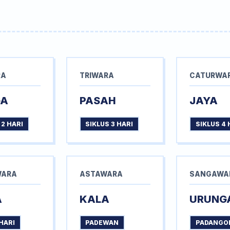
RA
TRIWARA
CATURWA
GA
PASAH
JAYA
 2 HARI
SIKLUS 3 HARI
SIKLUS 4 
WARA
ASTAWARA
SANGAWA
A
KALA
URUNG
HARI
PADEWAN
PADANGO