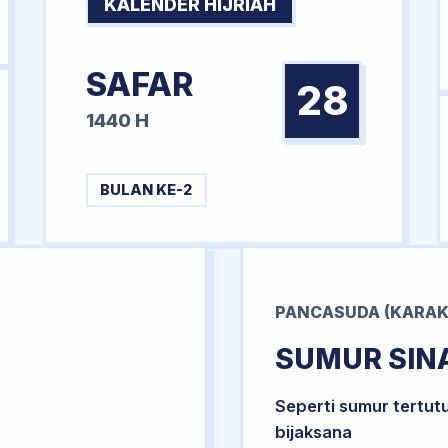
KALENDER HIJRIAH
SAFAR
28
1440 H
BULAN KE-2
PANCASUDA (KARAK
SUMUR SIN
Seperti sumur tertut
bijaksana