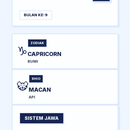
BULAN KE-9
ZODIAK
♑
CAPRICORN
BUMI
SHIO
🐯
MACAN
API
SISTEM JAWA