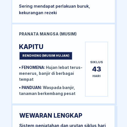
Sering mendapat perlakuan buruk,
kekurangan rezeki
PRANATA MANGSA (MUSIM)
KAPITU
RENDHENG (MUSIM HUJAN)
SIKLUS
43
• FENOMENA:
Hujan lebat terus-
menerus, banjir di berbagai
HARI
tempat
• PANDUAN:
Waspada banjir,
tanaman berkembang pesat
WEWARAN LENGKAP
Sistem penjatahan dan urutan siklus hari