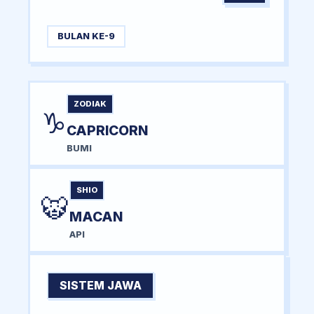
BULAN KE-9
ZODIAK
♑
CAPRICORN
BUMI
SHIO
🐯
MACAN
API
SISTEM JAWA