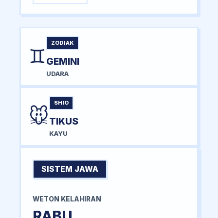
ZODIAK
♊
GEMINI
UDARA
SHIO
🐭
TIKUS
KAYU
SISTEM JAWA
WETON KELAHIRAN
RABU