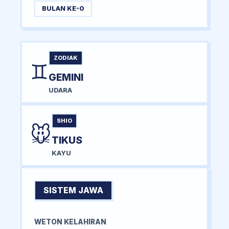
BULAN KE-0
ZODIAK
♊
GEMINI
UDARA
SHIO
🐭
TIKUS
KAYU
SISTEM JAWA
WETON KELAHIRAN