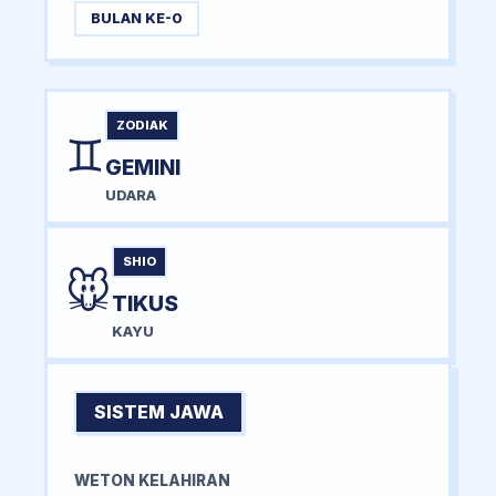
BULAN KE-0
ZODIAK
♊
GEMINI
UDARA
SHIO
🐭
TIKUS
KAYU
SISTEM JAWA
WETON KELAHIRAN