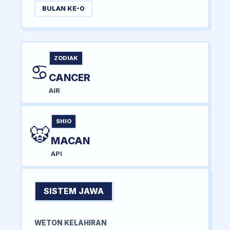
BULAN KE-0
ZODIAK
♋
CANCER
AIR
SHIO
🐯
MACAN
API
SISTEM JAWA
WETON KELAHIRAN